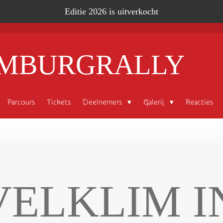
Editie 2026 is uitverkocht
IMBURGRALLY
Parcours
Tickets
Deelnemers
Galerij
Reacties
ELKLIM I