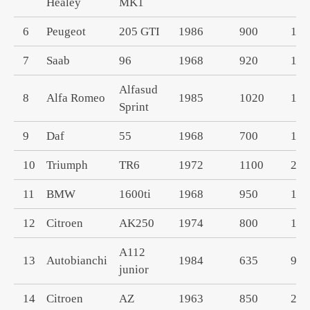
Healey
MK1
6
Peugeot
205 GTI
1986
900
190
7
Saab
96
1968
920
150
Alfasud
8
Alfa Romeo
1985
1020
149
Sprint
9
Daf
55
1968
700
110
10
Triumph
TR6
1972
1100
250
11
BMW
1600ti
1968
950
199
12
Citroen
AK250
1974
800
170
A112
13
Autobianchi
1984
635
965
junior
14
Citroen
AZ
1963
850
250