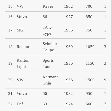
15
VW
Kever
1962
700
177
16
Volvo
66
1977
850
130
TA Q
17
MG
1936
750
135
Type
Scimitar
18
Reliant
1969
1050
310
Coupe
Railton
Sports
19
1936
1150
310
Light
Tour
Karmann
20
VW
1966
1500
900
Ghia
21
Volvo
66
1982
950
199
22
Daf
33
1974
660
749