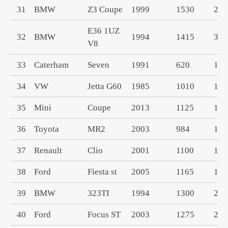
31
BMW
Z3 Coupe
1999
1530
280
E36 1UZ
32
BMW
1994
1415
396
V8
33
Caterham
Seven
1991
620
199
34
VW
Jetta G60
1985
1010
180
35
Mini
Coupe
2013
1125
135
36
Toyota
MR2
2003
984
179
37
Renault
Clio
2001
1100
199
38
Ford
Fiesta st
2005
1165
199
39
BMW
323TI
1994
1300
230
40
Ford
Focus ST
2003
1275
200