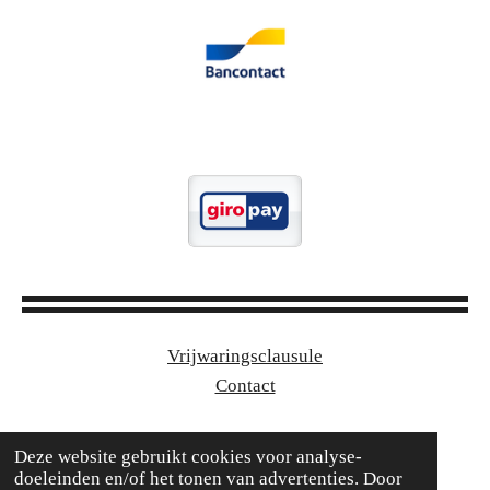
Vrijwaringsclausule
Contact
© 2024 - 2025 Limburgrally
Deze website gebruikt cookies voor analyse-
Powered by
JouwWeb
doeleinden en/of het tonen van advertenties. Door